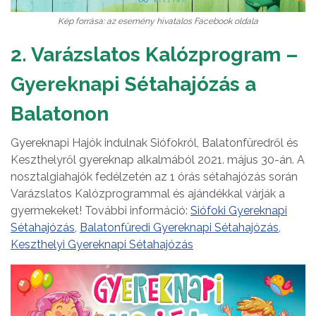
Kép forrása: az esemény hivatalos Facebook oldala
2. Varázslatos Kalózprogram –
Gyereknapi Sétahajózás a
Balatonon
Gyereknapi Hajók indulnak Siófokról, Balatonfüredről és
Keszthelyről gyereknap alkalmából 2021. május 30-án. A
nosztalgiahajók fedélzetén az 1 órás sétahajózás során
Varázslatos Kalózprogrammal és ajándékkal várják a
gyermekeket! További információ:
Siófoki Gyereknapi
Sétahajózás
,
Balatonfüredi Gyereknapi Sétahajózás
,
Keszthelyi Gyereknapi Sétahajózás