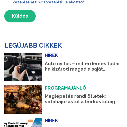
kezeléséhez.
Adatkezelési Tájékoztató
Küldés
LEGÚJABB CIKKEK
HÍREK
Autó nyitás – mit érdemes tudni,
ha kizárod magad a saját
autódból?
PROGRAMAJÁNLÓ
Meglepetés randi ötletek:
sétahajózástól a borkóstolóig
HÍREK