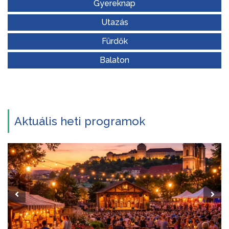
Gyereknap
Utazás
Fürdők
Balaton
Aktuális heti programok