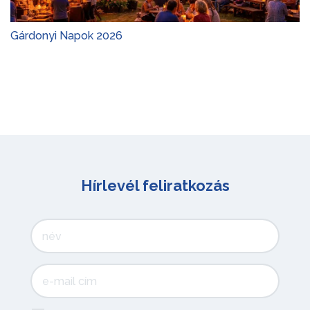
Győrvári Sör és Csülökfesztivál 2026
Hírlevél feliratkozás