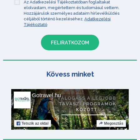
Az Adatkezelési Tájékoztatóban foglaltakat
elolvastam, megértettem és tudomásul vettem.
Hozzájárulok személyes adataim hírlevélküldés
céljából történő kezeléséhez.
Adatkezelési
Tájékoztató
Kövess minket
Gotravel.hu
Tetszik
az oldal
Megosztás