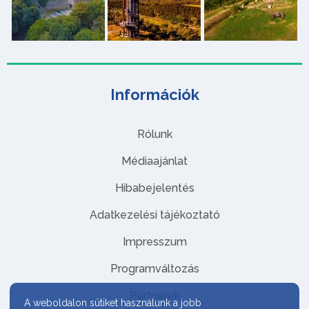
Információk
Rólunk
Médiaajánlat
Hibabejelentés
Adatkezelési tájékoztató
Impresszum
Programváltozás
Partnerek
A weboldalon sütiket használunk a jobb