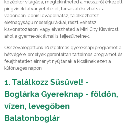
középkor világába, megtekintheted a messziről érkezett
pingvinek látványetetését, társasjátékozhatsz a
vadonban, pónin lovagolhatsz, találkozhatsz
életnagyságú mesefigurákkal, részt vehetsz
kisvonatozáson, vagy élvezheted a Mini City Kisvárost,
ahol a gyermekek álmai is teljesülhetnek.
Összeválogattunk 10 izgalmas gyereknapi programot a
hétvégére, amelyek garantáltan tartalmas programot és
felejthetetlen élményt nyújtanak a kicsiknek ezen a
különleges napon.
1. Találkozz Süsüvel! -
Boglárka Gyereknap - földön,
vízen, levegőben
Balatonboglár