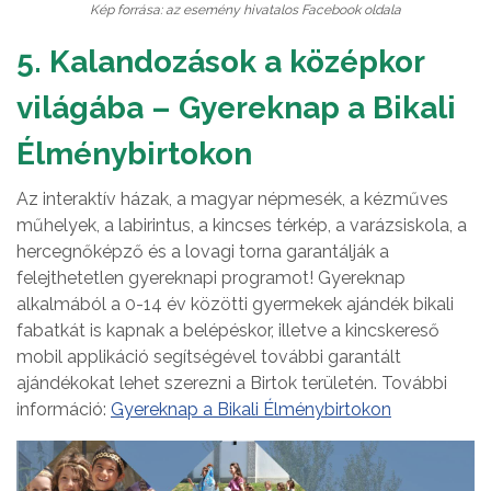
Kép forrása: az esemény hivatalos Facebook oldala
5. Kalandozások a középkor
világába – Gyereknap a Bikali
Élménybirtokon
Az interaktív házak, a magyar népmesék, a kézműves
műhelyek, a labirintus, a kincses térkép, a varázsiskola, a
hercegnőképző és a lovagi torna garantálják a
felejthetetlen gyereknapi programot! Gyereknap
alkalmából a 0-14 év közötti gyermekek ajándék bikali
fabatkát is kapnak a belépéskor, illetve a kincskereső
mobil applikáció segítségével további garantált
ajándékokat lehet szerezni a Birtok területén. További
információ:
Gyereknap a Bikali Élménybirtokon