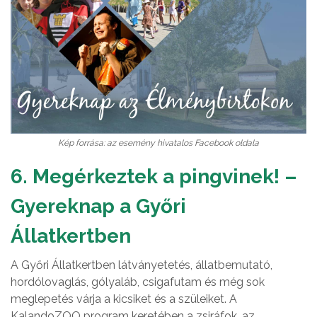
Kép forrása: az esemény hivatalos Facebook oldala
6. Megérkeztek a pingvinek! –
Gyereknap a Győri
Állatkertben
A Győri Állatkertben látványetetés, állatbemutató,
hordólovaglás, gólyaláb, csigafutam és még sok
meglepetés várja a kicsiket és a szüleiket. A
KalandoZOO program keretében a zsiráfok, az