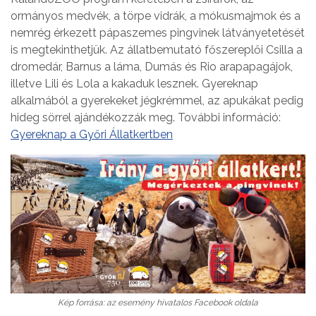
ormányos medvék, a törpe vidrák, a mókusmajmok és a
nemrég érkezett pápaszemes pingvinek látványetetését
is megtekinthetjük. Az állatbemutató főszereplői Csilla a
dromedár, Barnus a láma, Dumás és Rio arapapagájok,
illetve Lili és Lola a kakaduk lesznek. Gyereknap
alkalmából a gyerekeket jégkrémmel, az apukákat pedig
hideg sörrel ajándékozzák meg. További információ:
Gyereknap a Győri Állatkertben
Kép forrása: az esemény hivatalos Facebook oldala