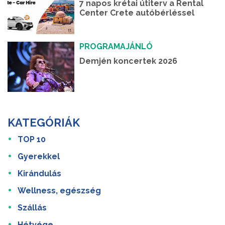
7 napos krétai útiterv a Rental
Center Crete autóbérléssel
PROGRAMAJÁNLÓ
Demjén koncertek 2026
KATEGÓRIÁK
TOP 10
Gyerekkel
Kirándulás
Wellness, egészség
Szállás
Hétvége