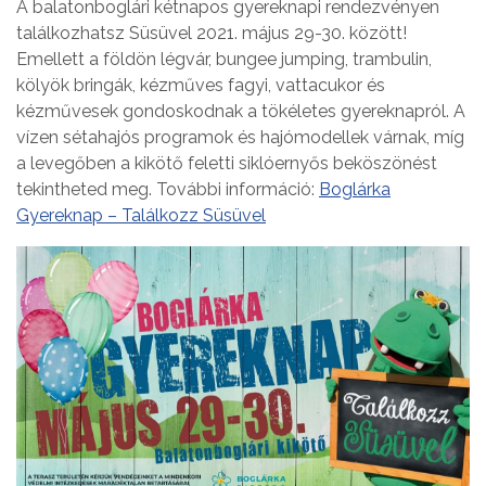
A balatonboglári kétnapos gyereknapi rendezvényen
találkozhatsz Süsüvel 2021. május 29-30. között!
Emellett a földön légvár, bungee jumping, trambulin,
kölyök bringák, kézműves fagyi, vattacukor és
kézművesek gondoskodnak a tökéletes gyereknapról. A
vízen sétahajós programok és hajómodellek várnak, míg
a levegőben a kikötő feletti siklóernyős beköszönést
tekintheted meg. További információ:
Boglárka
Gyereknap – Találkozz Süsüvel