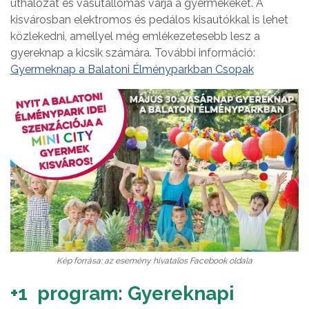
úthálózat és vasútállomás várja a gyermekeket. A
kisvárosban elektromos és pedálos kisautókkal is lehet
közlekedni, amellyel még emlékezetesebb lesz a
gyereknap a kicsik számára. További információ:
Gyermeknap a Balatoni Élményparkban Csopak
Kép forrása: az esemény hivatalos Facebook oldala
+1 program: Gyereknapi