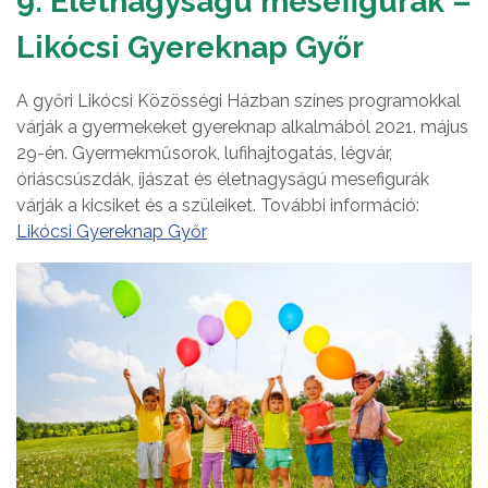
9. Életnagyságú mesefigurák –
Likócsi Gyereknap Győr
A győri Likócsi Közösségi Házban színes programokkal
várják a gyermekeket gyereknap alkalmából 2021. május
29-én. Gyermekműsorok, lufihajtogatás, légvár,
óriáscsúszdák, íjászat és életnagyságú mesefigurák
várják a kicsiket és a szüleiket. További információ:
Likócsi Gyereknap Győr