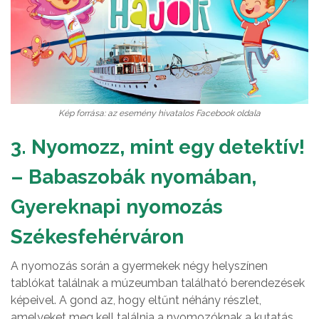
Kép forrása: az esemény hivatalos Facebook oldala
3. Nyomozz, mint egy detektív!
– Babaszobák nyomában,
Gyereknapi nyomozás
Székesfehérváron
A nyomozás során a gyermekek négy helyszínen
tablókat találnak a múzeumban található berendezések
képeivel. A gond az, hogy eltűnt néhány részlet,
amelyeket meg kell találnia a nyomozóknak a kutatás