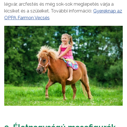
légvár, arcfestés és még sok-sok meglepetés várja a
kicsiket és a szüleiket. További információ:
Gyereknap az
OPPA Farmon Vecsés