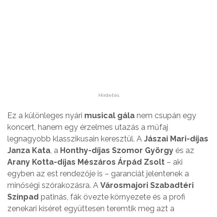
Hirdetés
Ez a különleges nyári
musical gála
nem csupán egy
koncert, hanem egy érzelmes utazás a műfaj
legnagyobb klasszikusain keresztül. A
Jászai Mari-díjas
Janza Kata
, a
Honthy-díjas Szomor György
és az
Arany Kotta-díjas Mészáros Árpád Zsolt
– aki
egyben az est rendezője is – garanciát jelentenek a
minőségi szórakozásra. A
Városmajori Szabadtéri
Színpad
patinás, fák övezte környezete és a profi
zenekari kíséret együttesen teremtik meg azt a