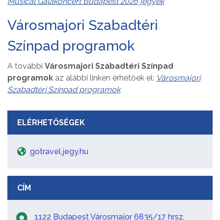
Musical Gálakoncert Budapest 2026 jegyek
Városmajori Szabadtéri
Színpad programok
A további
Városmajori Szabadtéri Színpad
programok
az alábbi linken érhetőek el:
Városmajori
Szabadtéri Színpad programok
ELÉRHETŐSÉGEK
gotravel.jegy.hu
CÍM
1122 Budapest Városmajor 6835/17 hrsz.