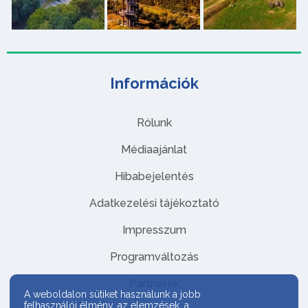
Információk
Rólunk
Médiaajánlat
Hibabejelentés
Adatkezelési tájékoztató
Impresszum
Programváltozás
Partnerek
A weboldalon sütiket használunk a jobb
felhasználói élmény, az elemzések, a