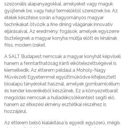
szezonális alapanyagokkal, amelyeket vagy maguk
gyűjtenek be, vagy helyi termelőktől szereznek be. Az
ételek készítése során a hagyományos magyar
technikákat ötvözik a fine dining világának innovatív
eljárásaival. Az eredmény: fogások, amelyek egyszerre
tisztelegnek a magyar konyha múltja előtt és kínálnak
friss, modern ízeket.
A SALT Budapest nemcsak a magyar konyhát képviseli,
hanem a fenntarthatóság iránti elkötelezettségével is
kiemelkedik. Az étterem például a Moholy-Nagy
Művészeti Egyetemmel együttműködve kifejlesztett
bioalapú tányérokat használ, amelyek gombamicélium
és kender keverékéből készülnek. Ez a környezetbarát
megoldás nemcsak a hulladékcsökkentést segíti elő,
hanem az étkezési élmény esztétikai részéhez is
hozzájárul.
Az étterem belső kialakítása is egyedi: egyszerű, mégis