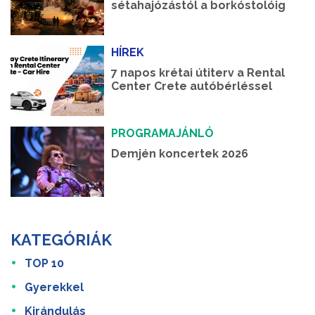
sétahajózástól a borkóstolóig
HÍREK
7 napos krétai útiterv a Rental
Center Crete autóbérléssel
PROGRAMAJÁNLÓ
Demjén koncertek 2026
KATEGÓRIÁK
TOP 10
Gyerekkel
Kirándulás