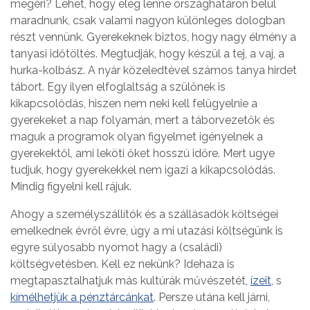
megéri? Lehet, hogy elég lenne országhatáron belül
maradnunk, csak valami nagyon különleges dologban
részt vennünk. Gyerekeknek biztos, hogy nagy élmény a
tanyasi időtöltés. Megtudják, hogy készül a tej, a vaj, a
hurka-kolbász. A nyár közeledtével számos tanya hirdet
tábort. Egy ilyen elfoglaltság a szülőnek is
kikapcsolódás, hiszen nem neki kell felügyelnie a
gyerekeket a nap folyamán, mert a táborvezetők és
maguk a programok olyan figyelmet igényelnek a
gyerekektől, ami leköti őket hosszú időre. Mert ugye
tudjuk, hogy gyerekekkel nem igazi a kikapcsolódás.
Mindig figyelni kell rájuk.
Ahogy a személyszállítók és a szállásadók költségei
emelkednek évről évre, úgy a mi utazási költségünk is
egyre súlyosabb nyomot hagy a (családi)
költségvetésben. Kell ez nekünk? Idehaza is
megtapasztalhatjuk más kultúrák művészetét,
ízeit
, s
kímélhetjük a pénztárcánkat
. Persze utána kell járni,