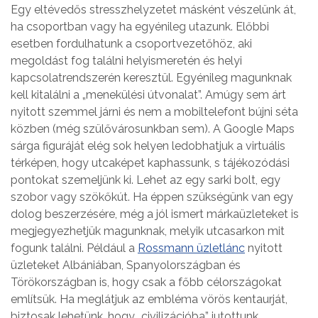
Egy eltévedős stresszhelyzetet másként vészelünk át,
ha csoportban vagy ha egyénileg utazunk. Előbbi
esetben fordulhatunk a csoportvezetőhöz, aki
megoldást fog találni helyismeretén és helyi
kapcsolatrendszerén keresztül. Egyénileg magunknak
kell kitalálni a „menekülési útvonalat”. Amúgy sem árt
nyitott szemmel járni és nem a mobiltelefont bújni séta
közben (még szülővárosunkban sem). A Google Maps
sárga figuráját elég sok helyen ledobhatjuk a virtuális
térképen, hogy utcaképet kaphassunk, s tájékozódási
pontokat szemeljünk ki. Lehet az egy sarki bolt, egy
szobor vagy szökőkút. Ha éppen szükségünk van egy
dolog beszerzésére, még a jól ismert márkaüzleteket is
megjegyezhetjük magunknak, melyik utcasarkon mit
fogunk találni. Például a
Rossmann üzletlánc
nyitott
üzleteket Albániában, Spanyolországban és
Törökországban is, hogy csak a főbb célországokat
említsük. Ha meglátjuk az embléma vörös kentaurját,
biztosak lehetünk, hogy „civilizációba” jutottunk.