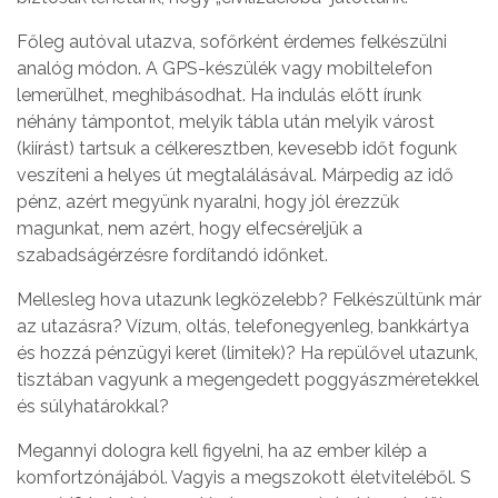
Főleg autóval utazva, sofőrként érdemes felkészülni
analóg módon. A GPS-készülék vagy mobiltelefon
lemerülhet, meghibásodhat. Ha indulás előtt írunk
néhány támpontot, melyik tábla után melyik várost
(kiírást) tartsuk a célkeresztben, kevesebb időt fogunk
veszíteni a helyes út megtalálásával. Márpedig az idő
pénz, azért megyünk nyaralni, hogy jól érezzük
magunkat, nem azért, hogy elfecséreljük a
szabadságérzésre fordítandó időnket.
Mellesleg hova utazunk legközelebb? Felkészültünk már
az utazásra? Vízum, oltás, telefonegyenleg, bankkártya
és hozzá pénzügyi keret (limitek)? Ha repülővel utazunk,
tisztában vagyunk a megengedett poggyászméretekkel
és súlyhatárokkal?
Megannyi dologra kell figyelni, ha az ember kilép a
komfortzónájából. Vagyis a megszokott életviteléből. S