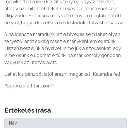
melyik étteremben készítik tényleg úgy az ételeket,
ahogy az áhított ételeket szokás. De az internet segít
eligazodni. Sőt, írjunk mi is véleményt a meglátogatott
helyről, hogy a következő érdeklődők elolvashassák azt.
S ha idehaza maradunk, az eltévedés sem lehet olyan
tényező, amit sokáig rossz élményként emlegetünk.
Hiszen beszéljük a nyelvet, ismerjük a szokásokat, egy
ismerősünk elugorhat értünk, ha már komoly gondban
vagyunk az utazás alatt.
Lehet kis pénzből is jól érezni magunkat! Kalandra fel!
*Szponzorált tartalom*
Értékelés írása