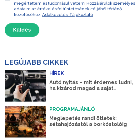
megértettem és tudomásul vettem. Hozzájárulok személyes
adataim az értékelés feltüntetésének céljából történő
kezeléséhez.
Adatkezelési Tájékoztató
Küldés
LEGÚJABB CIKKEK
HÍREK
Autó nyitás – mit érdemes tudni,
ha kizárod magad a saját
autódból?
PROGRAMAJÁNLÓ
Meglepetés randi ötletek:
sétahajózástól a borkóstolóig