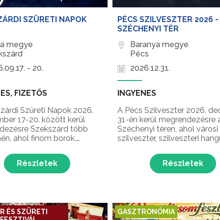
ZÁRDI SZÜRETI NAPOK
PÉCS SZILVESZTER 2026 -
SZÉCHENYI TÉR
na megye
Baranya megye
kszárd
Pécs
.09.17. - 20.
2026.12.31.
ES, FIZETŐS
INGYENES
zárdi Szüreti Napok 2026.
A Pécs Szilveszter 2026. d
ber 17-20. között kerül
31-én kerül megrendezésre 
dezésre Szekszárd több
Széchenyi téren, ahol városi
nén, ahol finom borok,
szilveszter, szilveszteri hang
nómiai ínyencségek,
buli várja a látogatókat az é
s szüreti felvonulás,
napján!
Részletek
Részletek
s vásár, fergeteges
ek és még sok meglepetés
 látogatókat Szekszárd
erűbb, illetve a régió e...
R ÉS SZÜRETI
GASZTRONÓMIA
FESZTIVÁL