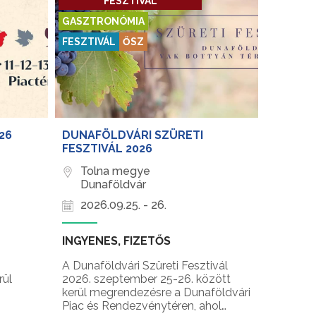
FESZTIVÁL
GASZTRONÓMIA
FESZTIVÁL
ŐSZ
26
DUNAFÖLDVÁRI SZÜRETI
FESZTIVÁL 2026
Tolna megye
Dunaföldvár
2026.09.25. - 26.
INGYENES, FIZETŐS
A Dunaföldvári Szüreti Fesztivál
rül
2026. szeptember 25-26. között
kerül megrendezésre a Dunaföldvári
Piac és Rendezvénytéren, ahol