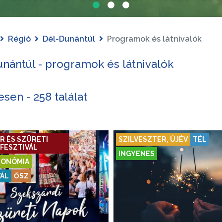
Régió
Dél-Dunántúl
Programok és látnivalók
nántúl - programok és látnivalók
sen - 258 találat
R ÉS SZÜRETI
SZILVESZTER, ÚJÉV
TÉL
FESZTIVÁL
INGYENES
ONÓMIA
VÁL
ŐSZ