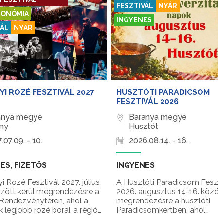
FESZTIVÁL
NYÁR
ONÓMIA
INGYENES
VÁL
NYÁR
YI ROZÉ FESZTIVÁL 2027
HUSZTÓTI PARADICSOM
FESZTIVÁL 2026
anya megye
Baranya megye
ány
Husztót
.07.09. - 10.
2026.08.14. - 16.
ES, FIZETŐS
INGYENES
yi Rozé Fesztivál 2027. július
A Husztóti Paradicsom Fesz
özött kerül megrendezésre a
2026. augusztus 14-16. közö
i Rendezvénytéren, ahol a
megrendezésre a husztóti
 legjobb rozé borai, a régió
Paradicsomkertben, ahol