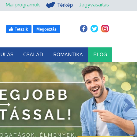
Mai programok
Jegyvásárlás
Térkép
Tetszik
Megosztás
DULÁS
CSALÁD
ROMANTIKA
BLOG