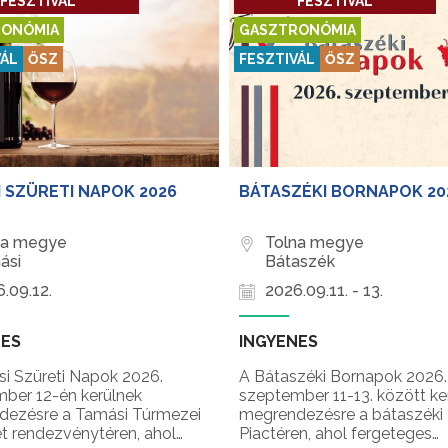
FESZTIVÁL
FESZTIVÁL
ONÓMIA
GASZTRONÓMIA
VÁL
ŐSZ
FESZTIVÁL
ŐSZ
 SZÜRETI NAPOK 2026
BÁTASZÉKI BORNAPOK 20
na megye
Tolna megye
ási
Bátaszék
.09.12.
2026.09.11. - 13.
NES
INGYENES
i Szüreti Napok 2026.
A Bátaszéki Bornapok 2026.
ber 12-én kerülnek
szeptember 11-13. között ke
ezésre a Tamási Túrmezei
megrendezésre a bátaszéki
t rendezvénytéren, ahol
Piactéren, ahol fergeteges