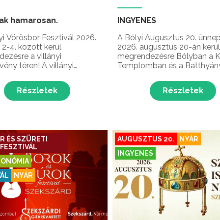
ak hamarosan.
INGYENES
yi Vörösbor Fesztivál 2026.
A Bólyi Augusztus 20. ünne
 2-4. között kerül
2026. augusztus 20-án kerül
ezésre a villányi
megrendezésre Bólyban a K
ény téren! A villányi
Templomban és a Batthyány
k legnagyobb
ahol ünnepi szentmisével, l
nómiai fesztiválján a térség
bábos gyerekelőadással,
Részletek
Részletek
borai és borospincéi,
gólyalábas mutatványosokk
nyőrző bemutatók, szüreti
egy felejthetetlen swing
ás, kulturális programok,
gálakoncerttel várják a város
lók, pincelátogatások, ...
és a látogatókat. Az ...
R ÉS SZÜRETI
AUGUSZTUS 20.
NYÁR
FESZTIVÁL
INGYENES
ONÓMIA
VÁL
NYÁR