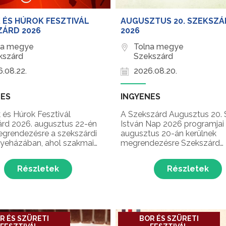
 ÉS HÚROK FESZTIVÁL
AUGUSZTUS 20. SZEKSZ
ZÁRD 2026
2026
na megye
Tolna megye
kszárd
Szekszárd
.08.22.
2026.08.20.
NES
INGYENES
 és Húrok Fesztivál
A Szekszárd Augusztus 20. 
rd 2026. augusztus 22-én
István Nap 2026 programjai
egrendezésre a szekszárdi
augusztus 20-án kerülnek
yeházában, ahol szakmai
megrendezésre Szekszárd
ok, ízletes borok, hang- és
belvárosában, a Béla király t
ló, illetve koncertek várják
a Babits Mihály Kulturális
Részletek
Részletek
atókat Szekszárd népszerű
Központban, ahol ünnepi
endezvényén!
szentmise, kenyérszentelés,
felvonulás, koszorúzás és az
Fiai Társulat nagykoncertje vár
R ÉS SZÜRETI
BOR ÉS SZÜRETI