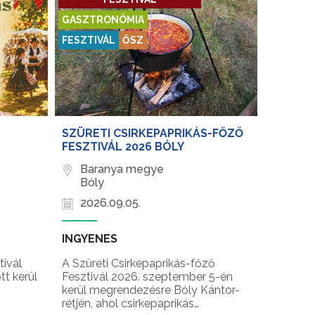
GASZTRONÓMIA
FESZTIVÁL
ŐSZ
SZÜRETI CSIRKEPAPRIKÁS-FŐZŐ
FESZTIVÁL 2026 BÓLY
Baranya megye
Bóly
2026.09.05.
INGYENES
tivál
A Szüreti Csirkepaprikás-főző
tt kerül
Fesztivál 2026. szeptember 5-én
kerül megrendezésre Bóly Kántor-
rétjén, ahol csirkepaprikás