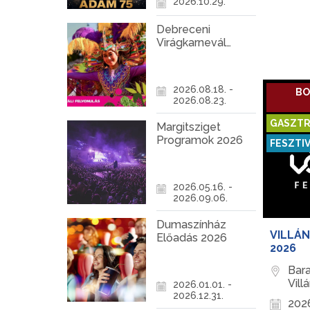
gasztro
2026.10.29.
fergete
gondos
Debreceni
hangula
Virágkarnevál
legrózs
2026
rozé bor
2026.08.18. -
BO
2026.08.23.
GASZTR
Margitsziget
Programok 2026
FESZTI
2026.05.16. -
2026.09.06.
Dumaszínház
VILLÁN
Előadás 2026
2026
Bar
Vill
2026.01.01. -
2026.12.31.
2026