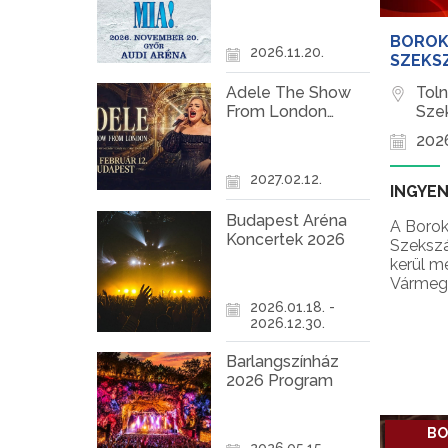
Győr
BOROK
2026.11.20.
SZEKS
Tol
Adele The Show
Sze
From London
Koncert Budapest
2026
2027
2027.02.12.
INGYE
Budapest Aréna
A Borok
Koncertek 2026
Szekszá
kerül m
Vármeg
program
2026.01.18. -
borkósto
2026.12.30.
a látog
nyári r
Barlangszínház
2026 Program
BO
2026.05.15. -