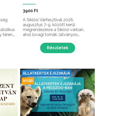
3900 Ft
pség
A Siklósi Várfesztivál 2026.
augusztus 7-9. között kerül
atolikus
megrendezésre a Siklósi várban,
 téren,
ahol lovagi tornák, látványos
átványos
felvonulás, fergeteges koncertek,
hagyományőrző programok,
Részletek
al és
csatajelenetek és még sok
meglepetés várja a látogatókat
 lakóit
Siklós legnépszerűbb
rendezvényén!
ÁLLATKERTEK ÉJSZAKÁJA
NYÁR