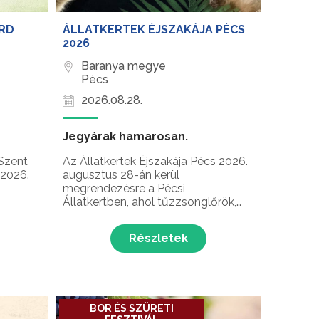
ÁRD
ÁLLATKERTEK ÉJSZAKÁJA PÉCS
2026
Baranya megye
Pécs
2026.08.28.
Jegyárak hamarosan.
Szent
Az Állatkertek Éjszakája Pécs 2026.
 2026.
augusztus 28-án kerül
megrendezésre a Pécsi
Állatkertben, ahol tűzzsonglőrök,
éren és
látványetetések, fényfestés,
játszóház, csillagászat és
Részletek
kézműves foglalkozások várják az
érdeklődőket ezen a különleges
 Atilla
estén!
ja ...
BOR ÉS SZÜRETI