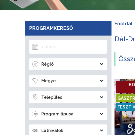
Főoldal
PROGRAMKERESŐ
Dél-Du
Össze
Régió
Megye
BO
Település
GASZTR
FESZTI
Program típusa
Látnivalók