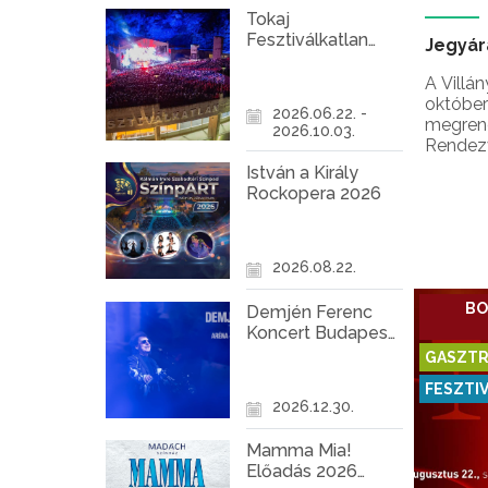
Tokaj
Fesztiválkatlan
Jegyár
programok 2026
A Villán
október
2026.06.22. -
megrend
2026.10.03.
Rendezv
borvidé
István a Király
gasztro
Rockopera 2026
legjobb 
hagyomá
felvonul
2026.08.22.
borkósto
BO
Demjén Ferenc
Koncert Budapest
2026
GASZTR
FESZTI
2026.12.30.
Mamma Mia!
Előadás 2026