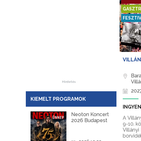
GASZTR
FESZTI
VILLÁN
Bar
Vill
Hirdetés
2027
KIEMELT PROGRAMOK
INGYEN
Neoton Koncert
A Villán
2026 Budapest
9-10. k
Villány
borvidék