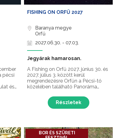
FISHING ON ORFŰ 2027
Baranya megye
Orfű
2027.06.30. - 07.03.
Jegyárak hamarosan.
ecember
A Fishing on Orfű 2027. június 30. és
a pécsi
2027. július 3. között kerül
megrendezésre Orfűn a Pécsi-tó
ulat és
közelében található Panoráma
v utolsó
kempingben, ahol a hazai
könnyűzenei élet legnépszerűbb
Részletek
előadói várják a fesztiválozókat! A
Dél-Dunántúl egyik legnagyobb
zenei fesztiválján a gyönyörű
természet, az izgalma...
BOR ÉS SZÜRETI
FESZTIVÁL