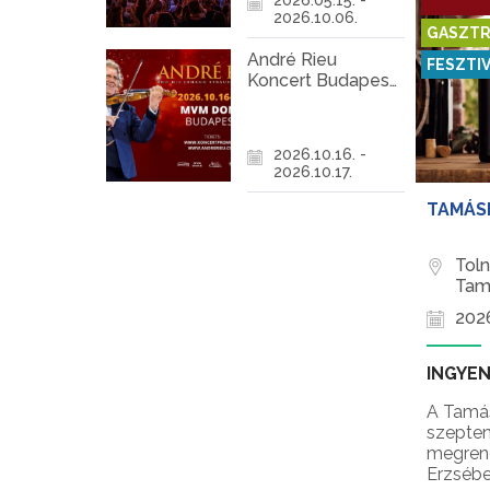
2026.10.06.
GASZTR
André Rieu
FESZTI
Koncert Budapest
2026
2026.10.16. -
2026.10.17.
TAMÁSI
Tol
Tam
2026
INGYE
A Tamás
szeptem
megrend
Erzsébe