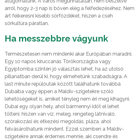
átugorhatunk. A város megunhatatlan, nem beszélve
arról, hogy 2-3 nap is bőven elég a felfedezéséhez. Nem
árt felkeresni kisebb sörfőzdéket, hiszen a cseh
sörkultúra páratlan.
Ha messzebbre vágyunk
Természetesen nem mindenki akar Európában maradni.
Egy 10 napos kiruccanás Törökországba vagy
Egyiptomba szintén jó választás lehet, ha az utolsó
pillanatban derül ki, hogy elmehetünk szabadságra. A
last minute repülőutak között találhatunk továbbá
Dubaiba vagy éppen a Maldív-szigetekre szóló
lehetőségeket is, amiket tényleg nem éri meg kihagyni.
Dubai egy olyan hely, ahol bármennyi időt el lehet
tölteni, hiszen van víz, meleg, rengeteg látnivaló,
szórakozási és étkezési megoldás, pláza, ahol
felvásárolhatunk mindent. Ezzel szemben a Maldív-
szigetekre annak érdemes mennie, aki csendre és