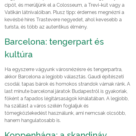
cipőt, és merüljünk el a Colosseum, a Trevi-kút vagy a
Vatikán látnivalóiban. Plusz tipp: érdemes megnézni a
kevésbé híres Trastevere negyedet, ahol kevesebb a
turista, és több az autentikus élmény.
Barcelona: tengerpart és
kultúra
Ha egyszerre vágyunk városnézésre és tengerpartra,
akkor Barcelona a legjobb választás. Gaudí építészeti
csodái, tapas bárok és homokos strandok várnak ránk. A
last minute barcelonai járatok Budapestről is gyakoriak,
főként a fapados légitársaságok kínálatában. A legjobb,
ha szállást a város szélén foglaljuk és
tömegközlekedést használunk, ami nemcsak olcsóbb,
hanem hangulatosabb is.
Koppenhága: a skandináv