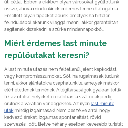
úti céllal. Ebben a cikkben olyan városokat gyűjtöttünk
össze, ahova mindenkinek érdemes lenne ellátogatnia.
Emellett olyan tippeket adunk, amelyek ha hirtelen
felindulásból akarunk világgá menni, akkor garantáltan
segítenek kiszakadni a szürke mindennapokból.
Miért érdemes last minute
repülőutakat keresni?
A last minute utazás nem feltétlenül jelent kapkodást
vagy kompromisszumokat. Sőt, ha rugalmasak tudunk
lenni, akkor ajánlatokra csaphatunk le, amelyek máskor
elérhetetlenek lennének. A légitársaságok gyakran töltik
fel az utolsó helyeket olcsóbban, a szállodák pedig
örülnek a váratlan vendégeknek. Az ilyen
last minute
utak
mindig izgalmasak! Nem beszélve arról, hogy
kedvező árakat, izgalmas spontaneitást, rövid
szervezési időt, illetve néhány esetben kevesebb turistát