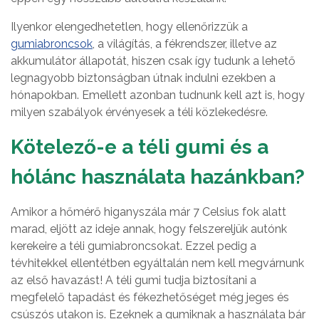
Ilyenkor elengedhetetlen, hogy ellenőrizzük a
gumiabroncsok
, a világítás, a fékrendszer, illetve az
akkumulátor állapotát, hiszen csak így tudunk a lehető
legnagyobb biztonságban útnak indulni ezekben a
hónapokban. Emellett azonban tudnunk kell azt is, hogy
milyen szabályok érvényesek a téli közlekedésre.
Kötelező-e a téli gumi és a
hólánc használata hazánkban?
Amikor a hőmérő higanyszála már 7 Celsius fok alatt
marad, eljött az ideje annak, hogy felszereljük autónk
kerekeire a téli gumiabroncsokat. Ezzel pedig a
tévhitekkel ellentétben egyáltalán nem kell megvárnunk
az első havazást! A téli gumi tudja biztosítani a
megfelelő tapadást és fékezhetőséget még jeges és
csúszós utakon is. Ezeknek a gumiknak a használata bár