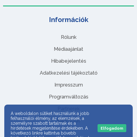
Információk
Rólunk
Médiaajánlat
Hibabejelentés
Adatkezelési tájékoztató
Impresszum
Programváltozás
Partnerek
A weboldalon sütiket használunk a jobb
felhasználói élmény, az elemzések, a
Kapcsolat
személyre szabott tartalmak és a
hirdetések megjelenítése érdekében. A
Elfogadom
következő linkre kattintva bővebb