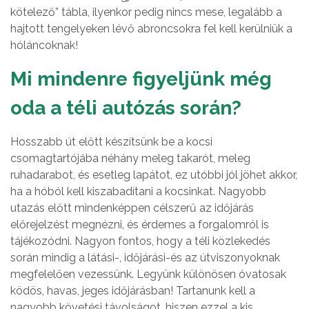
kötelező” tábla, ilyenkor pedig nincs mese, legalább a
hajtott tengelyeken lévő abroncsokra fel kell kerülniük a
hóláncoknak!
Mi mindenre figyeljünk még
oda a téli autózás során?
Hosszabb út előtt készítsünk be a kocsi
csomagtartójába néhány meleg takarót, meleg
ruhadarabot, és esetleg lapátot, ez utóbbi jól jöhet akkor,
ha a hóból kell kiszabadítani a kocsinkat. Nagyobb
utazás előtt mindenképpen célszerű az időjárás
előrejelzést megnézni, és érdemes a forgalomról is
tájékozódni. Nagyon fontos, hogy a téli közlekedés
során mindig a látási-, időjárási-és az útviszonyoknak
megfelelően vezessünk. Legyünk különösen óvatosak
ködös, havas, jeges időjárásban! Tartanunk kell a
nagyobb követési távolságot, hiszen ezzel a kis