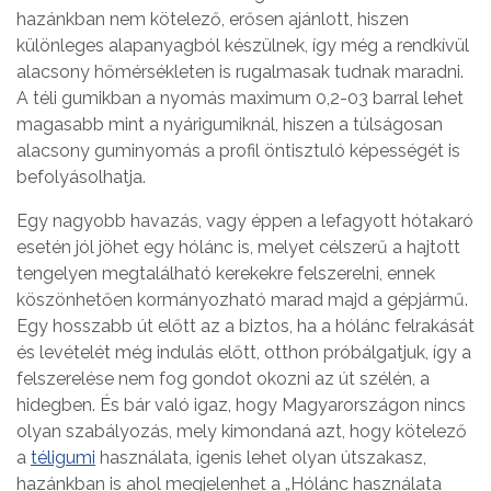
hazánkban nem kötelező, erősen ajánlott, hiszen
különleges alapanyagból készülnek, így még a rendkívül
alacsony hőmérsékleten is rugalmasak tudnak maradni.
A téli gumikban a nyomás maximum 0,2-03 barral lehet
magasabb mint a nyárigumiknál, hiszen a túlságosan
alacsony guminyomás a profil öntisztuló képességét is
befolyásolhatja.
Egy nagyobb havazás, vagy éppen a lefagyott hótakaró
esetén jól jöhet egy hólánc is, melyet célszerű a hajtott
tengelyen megtalálható kerekekre felszerelni, ennek
köszönhetően kormányozható marad majd a gépjármű.
Egy hosszabb út előtt az a biztos, ha a hólánc felrakását
és levételét még indulás előtt, otthon próbálgatjuk, így a
felszerelése nem fog gondot okozni az út szélén, a
hidegben. És bár való igaz, hogy Magyarországon nincs
olyan szabályozás, mely kimondaná azt, hogy kötelező
a
téligumi
használata, igenis lehet olyan útszakasz,
hazánkban is ahol megjelenhet a „Hólánc használata