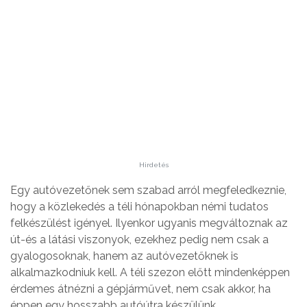
Hirdetés
Egy autóvezetőnek sem szabad arról megfeledkeznie,
hogy a közlekedés a téli hónapokban némi tudatos
felkészülést igényel. Ilyenkor ugyanis megváltoznak az
út-és a látási viszonyok, ezekhez pedig nem csak a
gyalogosoknak, hanem az autóvezetőknek is
alkalmazkodniuk kell. A téli szezon előtt mindenképpen
érdemes átnézni a gépjárművet, nem csak akkor, ha
éppen egy hosszabb autóútra készülünk.