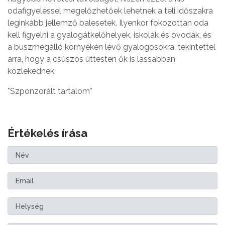
odafigyeléssel megelőzhetőek lehetnek a téli időszakra
leginkább jellemző balesetek. Ilyenkor fokozottan oda
kell figyelni a gyalogátkelőhelyek, iskolák és óvodák, és
a buszmegálló környékén lévő gyalogosokra, tekintettel
arra, hogy a csúszós úttesten ők is lassabban
közlekednek.
*Szponzorált tartalom*
Értékelés írása