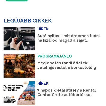
LEGÚJABB CIKKEK
HÍREK
Autó nyitás – mit érdemes tudni,
ha kizárod magad a saját
autódból?
PROGRAMAJÁNLÓ
Meglepetés randi ötletek:
sétahajózástól a borkóstolóig
HÍREK
7 napos krétai útiterv a Rental
Center Crete autóbérléssel