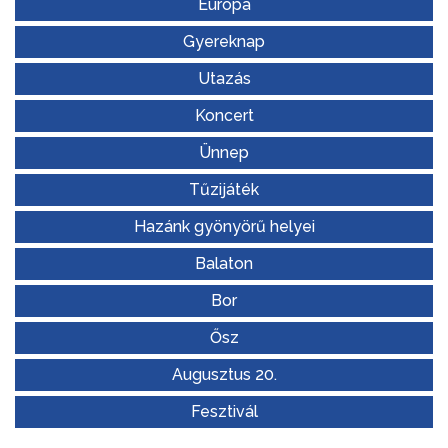
Európa
Gyereknap
Utazás
Koncert
Ünnep
Tűzijáték
Hazánk gyönyörű helyei
Balaton
Bor
Ősz
Augusztus 20.
Fesztivál