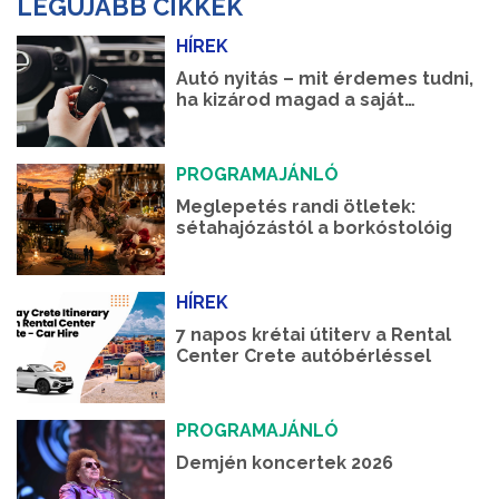
LEGÚJABB CIKKEK
HÍREK
Autó nyitás – mit érdemes tudni,
ha kizárod magad a saját
autódból?
PROGRAMAJÁNLÓ
Meglepetés randi ötletek:
sétahajózástól a borkóstolóig
HÍREK
7 napos krétai útiterv a Rental
Center Crete autóbérléssel
PROGRAMAJÁNLÓ
Demjén koncertek 2026