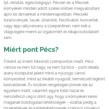
(pl. oktatás, egészségügy), Pécsen és a Mecsek
környékén minden adott széles körben megvalósítani
apró kis álmainkat a mindennapokban. Mecseki
túraösvények, tavak, strandok, fesztiválok, koncertek,
vagy épp rallyverseny a szerpentinen, nem kell a
világvégére menni az izgalomért és kikapcsolódásért
sem.
Miért pont Pécs?
Főként az imént felsorolt szempontok miatt. Pécs
városa se nem túl nagy, se nem túl kicsi – pont ideális,
arany középutat jelent mind a nyüzsgő városi
környezetet, mind az inkább nyugodt, természeti légkört
kedvelőknek. Év közben rengetegen jönnek ide az
egyetem miatt, valamint egyre több hazai és
nemzetközi cég is dönt úgy, hogy a környéken keres
magának boldogulási lehetőségek – ezáltal pedig a
munkahelyek és karrierlehetőségek száma is növekvő