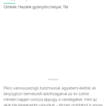
Címkék:
Hazánk gyönyörű helyei
,
Tél
Hirdetés
Pécs városa pezsgő turizmussal, egyetemi élettel, és
lenyűgöző természeti adottságaival az év szinte
minden napján vonzza éppúgy a vendégeket, mint az
akár ide letelepedni vágyókat – hiszen utóbbiból is egyre