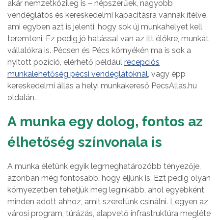
akár nemzetközileg is – népszerűek, nagyobb
vendéglátós és kereskedelmi kapacitásra vannak ítélve,
ami egyben azt is jelenti, hogy sok új munkahelyet kell
teremteni. Ez pedig jó hatással van az itt élőkre, munkát
vállalókra is. Pécsen és Pécs környékén ma is sok a
nyitott pozíció, elérhető például
recepciós
munkalehetőség pécsi vendéglátóknál
, vagy épp
kereskedelmi állás a helyi munkakereső PecsAllas.hu
oldalán.
A munka egy dolog, fontos az
élhetőség színvonala is
A munka életünk egyik legmeghatározóbb tényezője,
azonban még fontosabb, hogy éljünk is. Ezt pedig olyan
környezetben tehetjük meg leginkább, ahol egyébként
minden adott ahhoz, amit szeretünk csinálni. Legyen az
városi program, túrázás, alapvető infrastruktúra megléte