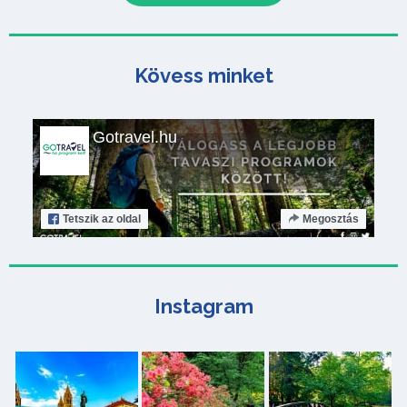
Kövess minket
Gotravel.hu
Tetszik
az oldal
Megosztás
Instagram