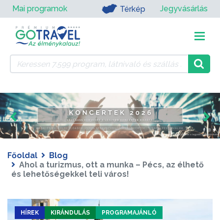
Mai programok
Jegyvásárlás
Térkép
Főoldal
Blog
Ahol a turizmus, ott a munka – Pécs, az élhető
és lehetőségekkel teli város!
HÍREK
KIRÁNDULÁS
PROGRAMAJÁNLÓ