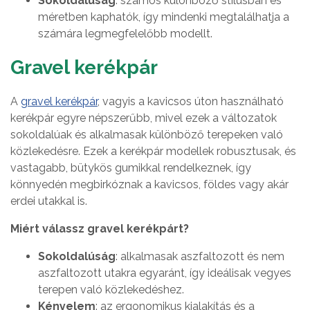
Sokoldalúság
: számos különböző stílusban és
méretben kaphatók, így mindenki megtalálhatja a
számára legmegfelelőbb modellt.
Gravel kerékpár
A
gravel kerékpár
, vagyis a kavicsos úton használható
kerékpár egyre népszerűbb, mivel ezek a változatok
sokoldalúak és alkalmasak különböző terepeken való
közlekedésre. Ezek a kerékpár modellek robusztusak, és
vastagabb, bütykös gumikkal rendelkeznek, így
könnyedén megbirkóznak a kavicsos, földes vagy akár
erdei utakkal is.
Miért válassz gravel kerékpárt?
Sokoldalúság
: alkalmasak aszfaltozott és nem
aszfaltozott utakra egyaránt, így ideálisak vegyes
terepen való közlekedéshez.
Kényelem
: az ergonomikus kialakítás és a