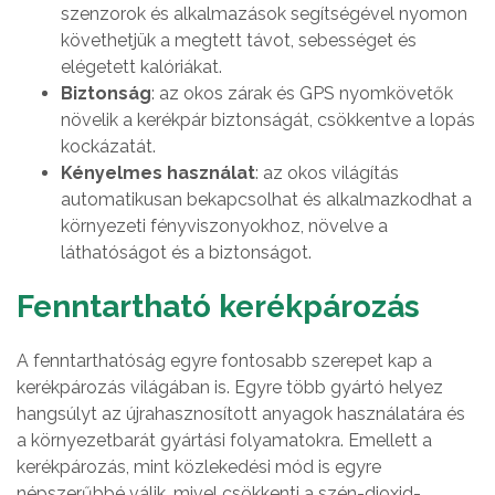
szenzorok és alkalmazások segítségével nyomon
követhetjük a megtett távot, sebességet és
elégetett kalóriákat.
Biztonság
: az okos zárak és GPS nyomkövetők
növelik a kerékpár biztonságát, csökkentve a lopás
kockázatát.
Kényelmes használat
: az okos világítás
automatikusan bekapcsolhat és alkalmazkodhat a
környezeti fényviszonyokhoz, növelve a
láthatóságot és a biztonságot.
Fenntartható kerékpározás
A fenntarthatóság egyre fontosabb szerepet kap a
kerékpározás világában is. Egyre több gyártó helyez
hangsúlyt az újrahasznosított anyagok használatára és
a környezetbarát gyártási folyamatokra. Emellett a
kerékpározás, mint közlekedési mód is egyre
népszerűbbé válik, mivel csökkenti a szén-dioxid-