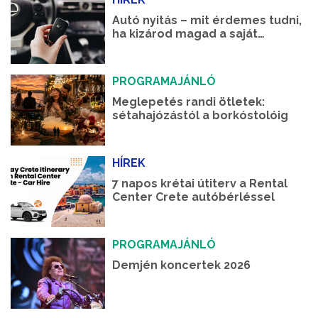
Autó nyitás – mit érdemes tudni,
ha kizárod magad a saját
autódból?
PROGRAMAJÁNLÓ
Meglepetés randi ötletek:
sétahajózástól a borkóstolóig
HÍREK
7 napos krétai útiterv a Rental
Center Crete autóbérléssel
PROGRAMAJÁNLÓ
Demjén koncertek 2026