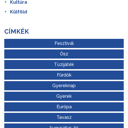
Kultúra
Külföld
CÍMKÉK
Fesztivál
Ősz
Tűzijáték
Fürdők
Gyereknap
Gyerek
Európa
Tavasz
Augusztus 20.