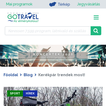
Mai programok
Jegyvásárlás
Térkép
Főoldal
Blog
Kerékpár trendek most!
SPORT
HÍREK