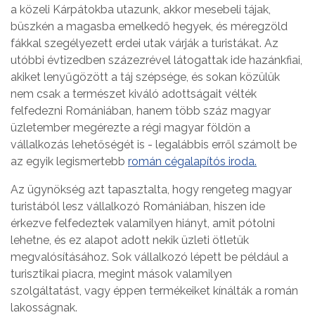
a közeli Kárpátokba utazunk, akkor mesebeli tájak,
büszkén a magasba emelkedő hegyek, és méregzöld
fákkal szegélyezett erdei utak várják a turistákat. Az
utóbbi évtizedben százezrével látogattak ide hazánkfiai,
akiket lenyűgözött a táj szépsége, és sokan közülük
nem csak a természet kiváló adottságait vélték
felfedezni Romániában, hanem több száz magyar
üzletember megérezte a régi magyar földön a
vállalkozás lehetőségét is - legalábbis erről számolt be
az egyik legismertebb
román cégalapítós iroda.
Az ügynökség azt tapasztalta, hogy rengeteg magyar
turistából lesz vállalkozó Romániában, hiszen ide
érkezve felfedeztek valamilyen hiányt, amit pótolni
lehetne, és ez alapot adott nekik üzleti ötletük
megvalósításához. Sok vállalkozó lépett be például a
turisztikai piacra, megint mások valamilyen
szolgáltatást, vagy éppen termékeiket kínálták a román
lakosságnak.