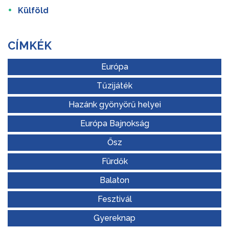
Külföld
CÍMKÉK
Európa
Tűzijáték
Hazánk gyönyörű helyei
Európa Bajnokság
Ősz
Fürdők
Balaton
Fesztivál
Gyereknap