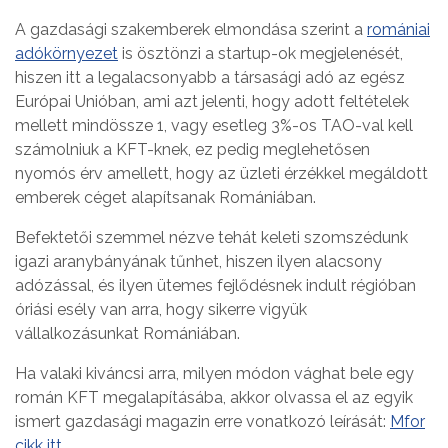
A gazdasági szakemberek elmondása szerint a
romániai
adókörnyezet
is ösztönzi a startup-ok megjelenését,
hiszen itt a legalacsonyabb a társasági adó az egész
Európai Unióban, ami azt jelenti, hogy adott feltételek
mellett mindössze 1, vagy esetleg 3%-os TAO-val kell
számolniuk a KFT-knek, ez pedig meglehetősen
nyomós érv amellett, hogy az üzleti érzékkel megáldott
emberek céget alapítsanak Romániában.
Befektetői szemmel nézve tehát keleti szomszédunk
igazi aranybányának tűnhet, hiszen ilyen alacsony
adózással, és ilyen ütemes fejlődésnek indult régióban
óriási esély van arra, hogy sikerre vigyük
vállalkozásunkat Romániában.
Ha valaki kiváncsi arra, milyen módon vághat bele egy
román KFT megalapításába, akkor olvassa el az egyik
ismert gazdasági magazin erre vonatkozó leírását:
Mfor
cikk itt.