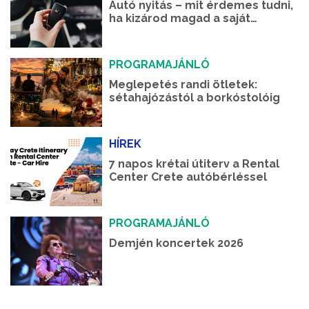
Autó nyitás – mit érdemes tudni,
ha kizárod magad a saját
autódból?
PROGRAMAJÁNLÓ
Meglepetés randi ötletek:
sétahajózástól a borkóstolóig
HÍREK
7 napos krétai útiterv a Rental
Center Crete autóbérléssel
PROGRAMAJÁNLÓ
Demjén koncertek 2026